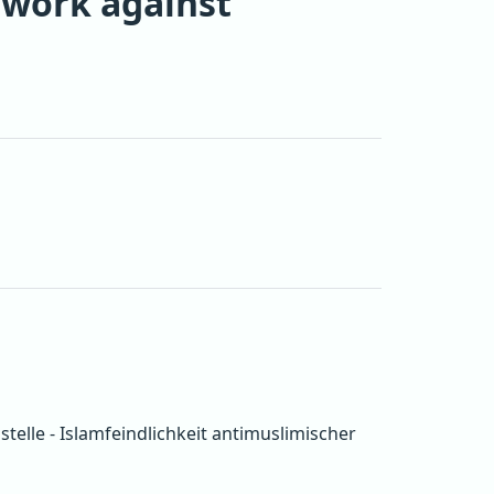
twork against
lle - Islamfeindlichkeit antimuslimischer