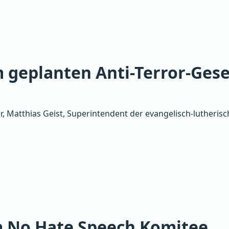
 geplanten Anti-Terror-Gese
er, Matthias Geist, Superintendent der evangelisch-lutheri
m No Hate Speech Komitee