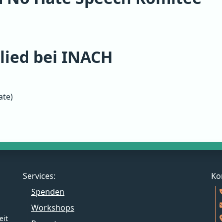
lied bei INACH
ate)
Services:
Ko
Spenden
Workshops
eit